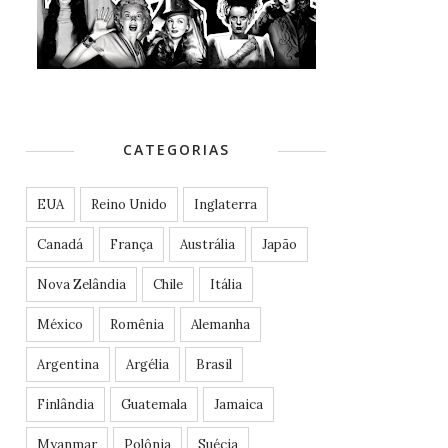
CATEGORIAS
EUA
Reino Unido
Inglaterra
Canadá
França
Austrália
Japão
Nova Zelândia
Chile
Itália
México
Romênia
Alemanha
Argentina
Argélia
Brasil
Finlândia
Guatemala
Jamaica
Myanmar
Polônia
Suécia