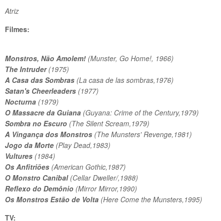
Atriz
Filmes:
Monstros, Não Amolem!
(Munster, Go Home!, 1966)
The Intruder
(1975)
A Casa das Sombras
(La casa de las sombras,1976)
Satan's Cheerleaders
(1977)
Nocturna
(1979)
O Massacre da Guiana
(Guyana: Crime of the Century,1979)
Sombra no Escuro
(The Silent Scream,1979)
A Vingança dos Monstros
(The Munsters' Revenge,1981)
Jogo da Morte
(Play Dead,1983)
Vultures
(1984)
Os Anfitriões
(American Gothic,1987)
O Monstro Canibal
(Cellar Dweller/,1988)
Reflexo do Demônio
(Mirror Mirror,1990)
Os Monstros Estão de Volta
(Here Come the Munsters,1995)
TV: