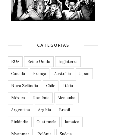
CATEGORIAS
EUA
Reino Unido
Inglaterra
Canadá
França
Austrália
Japão
Nova Zelândia
Chile
Itália
México
Romênia
Alemanha
Argentina
Argélia
Brasil
Finlândia
Guatemala
Jamaica
Myanmar
Polônia
Suécia